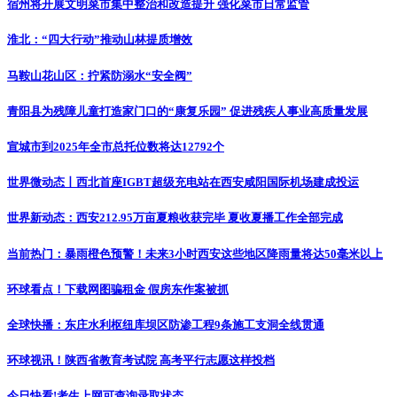
宿州将开展文明菜市集中整治和改造提升 强化菜市日常监管
淮北：“四大行动”推动山林提质增效
马鞍山花山区：拧紧防溺水“安全阀”
青阳县为残障儿童打造家门口的“康复乐园” 促进残疾人事业高质量发展
宣城市到2025年全市总托位数将达12792个
世界微动态丨西北首座IGBT超级充电站在西安咸阳国际机场建成投运
世界新动态：西安212.95万亩夏粮收获完毕 夏收夏播工作全部完成
当前热门：暴雨橙色预警！未来3小时西安这些地区降雨量将达50毫米以上
环球看点！下载网图骗租金 假房东作案被抓
全球快播：东庄水利枢纽库坝区防渗工程9条施工支洞全线贯通
环球视讯！陕西省教育考试院 高考平行志愿这样投档
今日快看!考生上网可查询录取状态