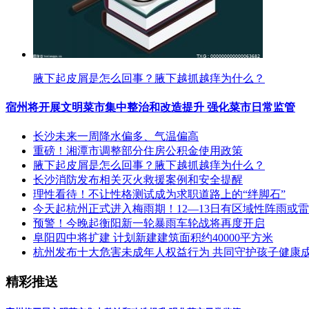
腋下起皮屑是怎么回事？腋下越抓越痒为什么？
宿州将开展文明菜市集中整治和改造提升 强化菜市日常监管
长沙未来一周降水偏多、气温偏高
重磅！湘潭市调整部分住房公积金使用政策
腋下起皮屑是怎么回事？腋下越抓越痒为什么？
长沙消防发布相关灭火救援案例和安全提醒
理性看待！不让性格测试成为求职道路上的“绊脚石”
今天起杭州正式进入梅雨期！12—13日有区域性阵雨或
预警！今晚起衡阳新一轮暴雨车轮战将再度开启
阜阳四中将扩建 计划新建建筑面积约40000平方米
杭州发布十大危害未成年人权益行为 共同守护孩子健康
精彩推送