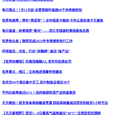
每日视点！7月11日起 在普贤路时速超60千米将被抓拍
世界热推荐：两年“两进宫”！去年因卖卡被抓 今年让朋友借卡又被抓
每日速递：给黄桃穿“新衣”——洪江市桃源村黄桃基地见闻
世界热头条丨陕西完成2022年专项债券发行工作
环球速讯：洋县：打好“朱鹮牌” 做活“绿产业”
【世界快播报】车厢违规载9人 货车司机受处罚
世界看点：桃江：立体推进清廉学校建设
安庆市44个项目集中开工 其中制造业项目30个
平均出租率超过62%！池州旅游民宿产业快速复苏
天天精选！延安首条高铁隧道贯通 西延高铁建成后西安到延安1小时可达
【天天新视野】西安7—9日最高气温将超过“40°C” 注意防范空调病