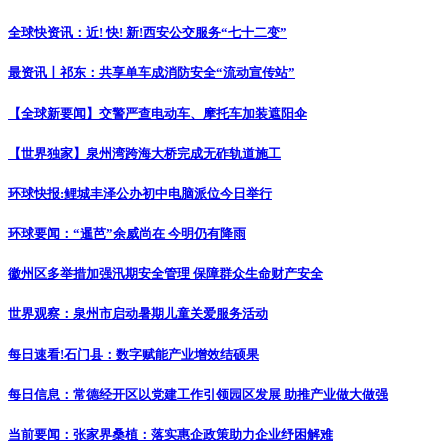
全球快资讯：近! 快! 新!西安公交服务“七十二变”
最资讯丨祁东：共享单车成消防安全“流动宣传站”
【全球新要闻】交警严查电动车、摩托车加装遮阳伞
【世界独家】泉州湾跨海大桥完成无砟轨道施工
环球快报:鲤城丰泽公办初中电脑派位今日举行
环球要闻：“暹芭”余威尚在 今明仍有降雨
徽州区多举措加强汛期安全管理 保障群众生命财产安全
世界观察：泉州市启动暑期儿童关爱服务活动
每日速看!石门县：数字赋能产业增效结硕果
每日信息：常德经开区以党建工作引领园区发展 助推产业做大做强
当前要闻：张家界桑植：落实惠企政策助力企业纾困解难