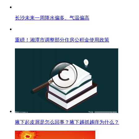
长沙未来一周降水偏多、气温偏高
重磅！湘潭市调整部分住房公积金使用政策
腋下起皮屑是怎么回事？腋下越抓越痒为什么？