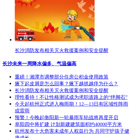
长沙消防发布相关灭火救援案例和安全提醒
长沙未来一周降水偏多、气温偏高
重磅！湘潭市调整部分住房公积金使用政策
腋下起皮屑是怎么回事？腋下越抓越痒为什么？
长沙消防发布相关灭火救援案例和安全提醒
理性看待！不让性格测试成为求职道路上的“绊脚石”
今天起杭州正式进入梅雨期！12—13日有区域性阵雨
或雷雨
预警！今晚起衡阳新一轮暴雨车轮战将再度开启
阜阳四中将扩建 计划新建建筑面积约40000平方米
杭州发布十大危害未成年人权益行为 共同守护孩子健
康成长