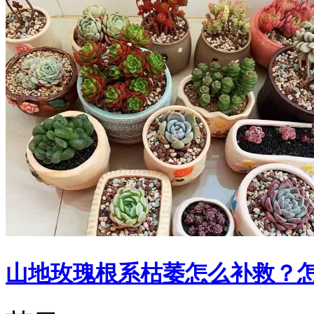
山地玫瑰根系枯萎怎么补救？