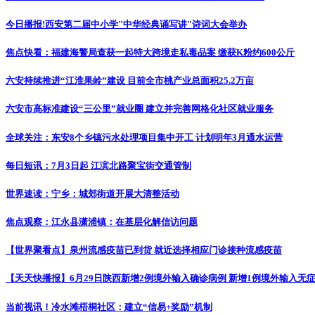
今日播报!西安第二届中小学"中华经典诵写讲"诗词大会举办
焦点快看：福建海警局查获一起特大跨境走私毒品案 缴获K粉约600公斤
六安持续推进“江淮果岭”建设 目前全市桃产业总面积25.2万亩
六安市高标准建设“三公里”就业圈 建立并完善网格化社区就业服务
全球关注：东安8个乡镇污水处理项目集中开工 计划明年3月通水运营
每日短讯：7月3日起 江滨北路聚宝街交通管制
世界速读：宁乡：城郊街道开展大清整活动
焦点观察：江永县潇浦镇：在基层化解信访问题
【世界聚看点】泉州流感疫苗已到货 就近选择相应门诊接种流感疫苗
【天天快播报】6月29日陕西新增2例境外输入确诊病例 新增1例境外输入无
当前视讯！冷水滩梧桐社区：建立“信易+奖励”机制