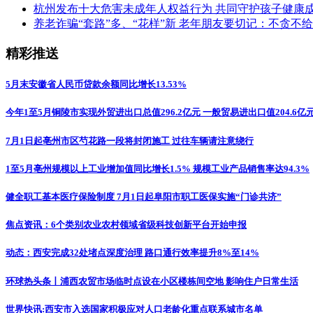
杭州发布十大危害未成年人权益行为 共同守护孩子健康
养老诈骗“套路”多、“花样”新 老年朋友要切记：不贪不
精彩推送
5月末安徽省人民币贷款余额同比增长13.53%
今年1至5月铜陵市实现外贸进出口总值296.2亿元 一般贸易进出口值204.6亿
7月1日起亳州市区芍花路一段将封闭施工 过往车辆请注意绕行
1至5月亳州规模以上工业增加值同比增长1.5% 规模工业产品销售率达94.3%
健全职工基本医疗保险制度 7月1日起阜阳市职工医保实施“门诊共济”
焦点资讯：6个类别农业农村领域省级科技创新平台开始申报
动态：西安完成32处堵点深度治理 路口通行效率提升8%至14%
环球热头条丨浦西农贸市场临时点设在小区楼栋间空地 影响住户日常生活
世界快讯:西安市入选国家积极应对人口老龄化重点联系城市名单