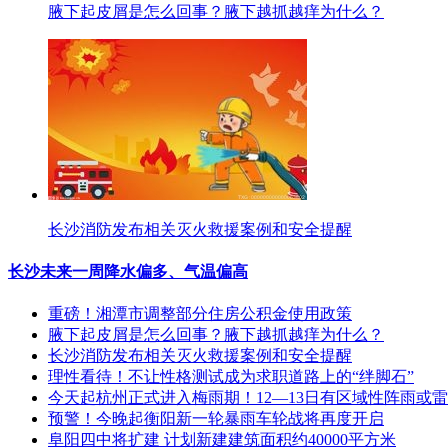
腋下起皮屑是怎么回事？腋下越抓越痒为什么？
长沙消防发布相关灭火救援案例和安全提醒
长沙未来一周降水偏多、气温偏高
重磅！湘潭市调整部分住房公积金使用政策
腋下起皮屑是怎么回事？腋下越抓越痒为什么？
长沙消防发布相关灭火救援案例和安全提醒
理性看待！不让性格测试成为求职道路上的“绊脚石”
今天起杭州正式进入梅雨期！12—13日有区域性阵雨或
预警！今晚起衡阳新一轮暴雨车轮战将再度开启
阜阳四中将扩建 计划新建建筑面积约40000平方米