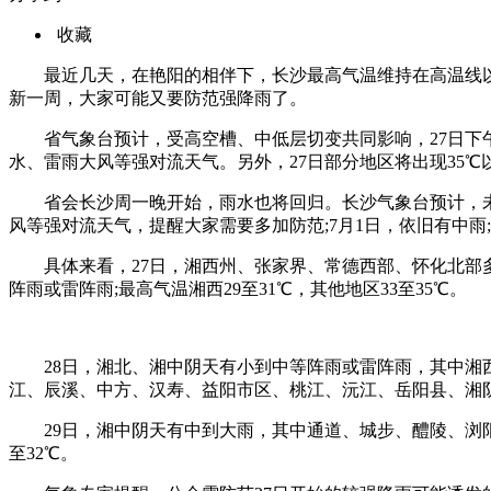
收藏
最近几天，在艳阳的相伴下，长沙最高气温维持在高温线
新一周，大家可能又要防范强降雨了。
省气象台预计，受高空槽、中低层切变共同影响，27日下
水、雷雨大风等强对流天气。另外，27日部分地区将出现35℃
省会长沙周一晚开始，雨水也将回归。长沙气象台预计，未
风等强对流天气，提醒大家需要多加防范;7月1日，依旧有中雨;
具体来看，27日，湘西州、张家界、常德西部、怀化北
阵雨或雷阵雨;最高气温湘西29至31℃，其他地区33至35℃。
28日，湘北、湘中阴天有小到中等阵雨或雷阵雨，其中
江、辰溪、中方、汉寿、益阳市区、桃江、沅江、岳阳县、湘阴、
29日，湘中阴天有中到大雨，其中通道、城步、醴陵、浏阳
至32℃。