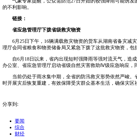
气象专家提醒，公众需防范27日开始的较强降雨可能诱
的不利影响。
链接：
省应急管理厅下拨省级救灾物资
6月25日下午，16辆满载救灾物资的货车从湖南省备灾
理厅会同省粮食和物资储备局又紧急下拨了这批救灾物资，包括
自6月18日以来，省内出现短时强降雨等强对流天气，造
办公室、省应急管理厅启动省级自然灾害救助Ⅳ级应急响应，
当前仍处于雨水集中期，全省的防汛救灾形势依然严峻。
时开展灾后恢复重建，有效保障受灾群众基本生活，确保灾区社会
标签：
35℃以上高温
长沙未来一周降水偏多
气温偏高
短时强降水
分享到:
要闻
综合
财经