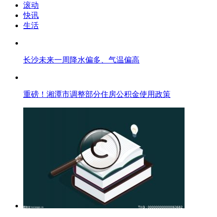
滚动
快讯
生活
长沙未来一周降水偏多、气温偏高
重磅！湘潭市调整部分住房公积金使用政策