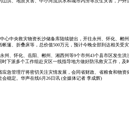
发的山洪、地质灾害、中小河流洪水和城市内涝等次生灾害，户外
减灾中心中央救灾物资长沙储备库陆续驶出，开往永州、怀化、郴
帐篷、折叠床等，总价值500万元，预计今晚全部到达相关受
成永州、怀化、岳阳、郴州、湘西州等9个市州43个县市区发生
同时下派多个工作组赴灾区一线指导地方做好防汛救灾工作，及
省应急管理厅将密切关注灾情发展，会同省财政、省粮食和物资
稳定。华声在线6月26日讯 (全媒体记者 李成辉)
雷雨大风
强对流天气