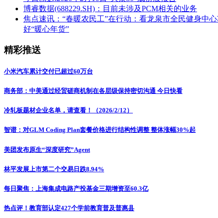
博睿数据(688229.SH)：目前未涉及PCM相关的业务
焦点速讯：“春暖农民工”在行动：看龙泉市全民健身中
好“暖心年货”
精彩推送
小米汽车累计交付已超过60万台
商务部：中美通过经贸磋商机制在各层级保持密切沟通 今日快看
冷轧板题材企业名单，请查看！（2026/2/12）
智谱：对GLM Coding Plan套餐价格进行结构性调整 整体涨幅30%起
美团发布原生“深度研究”Agent
林平发展上市第二个交易日跌8.94%
每日聚焦：上海集成电路产投基金三期增资至60.3亿
热点评！教育部认定427个学前教育普及普惠县