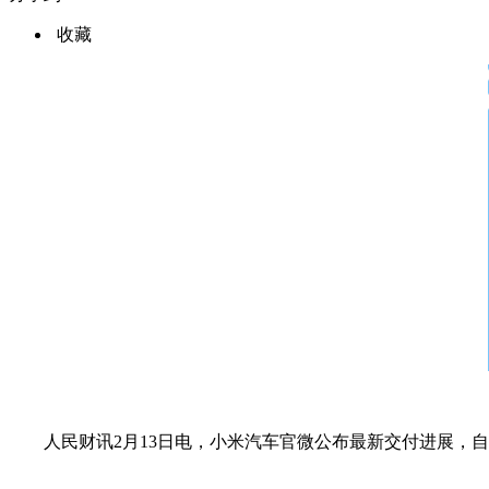
收藏
人民财讯2月13日电，小米汽车官微公布最新交付进展，自2
标签：
财经频道
财经资讯