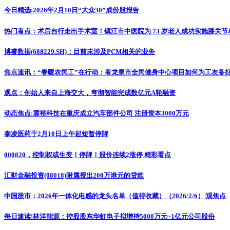
今日精选:2026年2月10日“大众30”成份股报告
热门看点：术后自行走出手术室！镇江市中医院为 73 岁老人成功实施膝关节
博睿数据(688229.SH)：目前未涉及PCM相关的业务
焦点速讯：“春暖农民工”在行动：看龙泉市全民健身中心项目如何为工友备好
观点：创始人来自上海交大，穹彻智能完成数亿元A轮融资
动态焦点:震裕科技在重庆成立汽车部件公司 注册资本3000万元
泰凌医药于2月10日上午起短暂停牌
000820，控制权或生变！停牌！股价连续2涨停 精彩看点
汇财金融投资(08018)附属授出200万港元的贷款
中国股市：2026年一体化电感的龙头名单（值得收藏）（2026/2/6）|观焦点
每日速读!林洋能源：控股股东华虹电子拟增持5000万元~1亿元公司股份