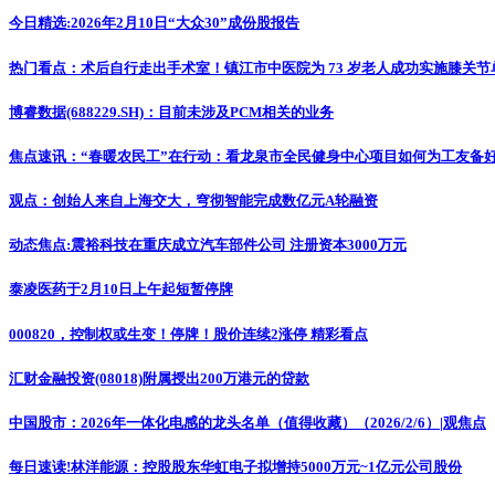
今日精选:2026年2月10日“大众30”成份股报告
热门看点：术后自行走出手术室！镇江市中医院为 73 岁老人成功实施膝关节
博睿数据(688229.SH)：目前未涉及PCM相关的业务
焦点速讯：“春暖农民工”在行动：看龙泉市全民健身中心项目如何为工友备好
观点：创始人来自上海交大，穹彻智能完成数亿元A轮融资
动态焦点:震裕科技在重庆成立汽车部件公司 注册资本3000万元
泰凌医药于2月10日上午起短暂停牌
000820，控制权或生变！停牌！股价连续2涨停 精彩看点
汇财金融投资(08018)附属授出200万港元的贷款
中国股市：2026年一体化电感的龙头名单（值得收藏）（2026/2/6）|观焦点
每日速读!林洋能源：控股股东华虹电子拟增持5000万元~1亿元公司股份