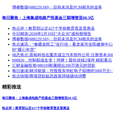
博睿数据(688229.SH)：目前未涉及PCM相关的业务
每日聚焦：上海集成电路产投基金三期增资至60.3亿
热点评！教育部认定427个学前教育普及普惠县
今日精选:2026年2月10日“大众30”成份股报告
博睿数据(688229.SH)：目前未涉及PCM相关的业务
焦点速讯：“春暖农民工”在行动：看龙泉市全民健身中
好“暖心年货”
动态焦点:震裕科技在重庆成立汽车部件公司 注册资本300
000820，控制权或生变！停牌！股价连续2涨停 精彩看点
汇财金融投资(08018)附属授出200万港元的贷款
每日速读!林洋能源：控股股东华虹电子拟增持5000万元
焦点快报!两项贷款贴息政策持续撬动消费
精彩推送
每日聚焦：上海集成电路产投基金三期增资至60.3亿
热点评！教育部认定427个学前教育普及普惠县