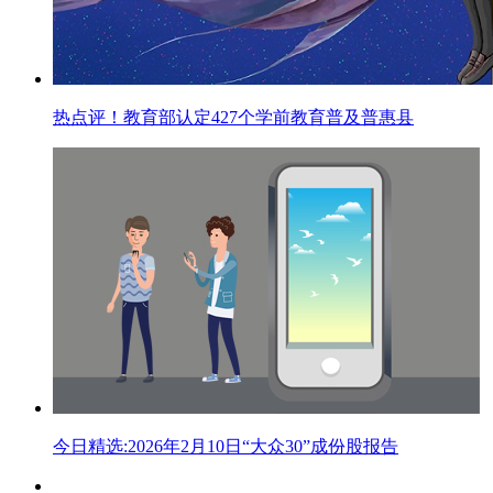
热点评！教育部认定427个学前教育普及普惠县
今日精选:2026年2月10日“大众30”成份股报告